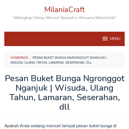
Skip
MilaniaCraft
to
content
“Melengkapi Setiap Moment Spesialmu Bersama MilaniaCraft”
MENU
HOMEPAGE
/
PESAN BUKET BUNGA NGRONGGOT NGANJUK |
WISUDA, ULANG TAHUN, LAMARAN, SESERAHAN, DLL
Pesan Buket Bunga Ngronggot
Nganjuk | Wisuda, Ulang
Tahun, Lamaran, Seserahan,
dll
By
admin
Posted
Apakah Anda sedang mencari tempat pesan buket bunga di
on