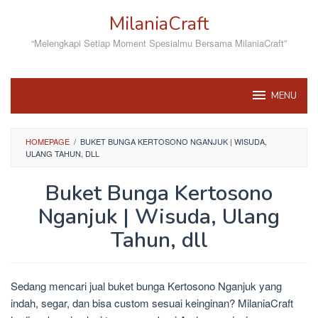
Skip
MilaniaCraft
to
content
“Melengkapi Setiap Moment Spesialmu Bersama MilaniaCraft”
MENU
HOMEPAGE
/
BUKET BUNGA KERTOSONO NGANJUK | WISUDA,
ULANG TAHUN, DLL
Buket Bunga Kertosono
Nganjuk | Wisuda, Ulang
Tahun, dll
By
admin
Posted
Sedang mencari jual buket bunga Kertosono Nganjuk yang
on
October
indah, segar, dan bisa custom sesuai keinginan? MilaniaCraft
31,